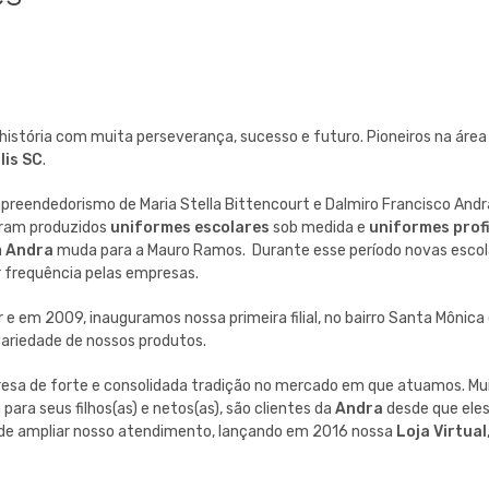
istória com muita perseverança, sucesso e futuro. Pioneiros na área
lis SC
.
reendedorismo de Maria Stella Bittencourt e Dalmiro Francisco Andrad
eram produzidos
uniformes escolares
sob medida e
uniformes prof
a
Andra
muda para a Mauro Ramos. Durante esse período novas escola
 frequência pelas empresas.
e em 2009, inauguramos nossa primeira filial, no bairro Santa Mônic
variedade de nossos produtos.
esa de forte e consolidada tradição no mercado em que atuamos. Mu
para seus filhos(as) e netos(as), são clientes da
Andra
desde que ele
 de ampliar nosso atendimento, lançando em 2016 nossa
Loja Virtual